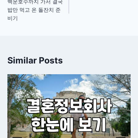
백운호수까지 가서 결국
탐
밥만 먹고 온 돌잔치 준
색
비기
Similar Posts