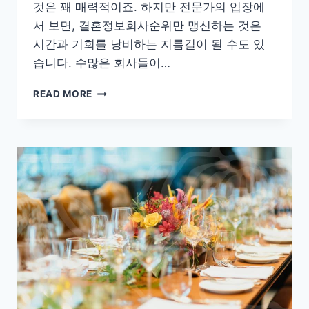
것은 꽤 매력적이죠. 하지만 전문가의 입장에
서 보면, 결혼정보회사순위만 맹신하는 것은
시간과 기회를 낭비하는 지름길이 될 수도 있
습니다. 수많은 회사들이…
결
READ MORE
혼
정
보
회
사
순
위,
제
대
로
알
고
선
택
하