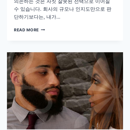
의존하는 것은 자칫 잘못된 선택으로 이어질
수 있습니다. 회사의 규모나 인지도만으로 판
단하기보다는, 내가…
결
READ MORE
혼
정
보
회
사
순
위:
나
에
게
맞
는
곳
찾
기