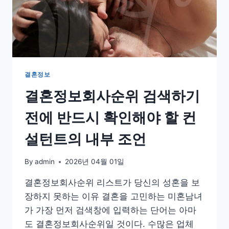
혼
정
보
회
사
순
위
결혼정보
숫
결혼정보회사순위 검색하기
자
의
전에 반드시 확인해야 할 컨
함
정
설턴트의 내부 조언
과
성
혼
By
admin
2026년 04월 01일
전
략
결혼정보회사순위 리스트가 당신의 성혼을 보
장하지 못하는 이유 결혼을 고민하는 미혼남녀
가 가장 먼저 검색창에 입력하는 단어는 아마
도 결혼정보회사순위일 것이다. 수많은 업체