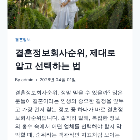
에
반
드
시
확
인
결혼정보
해
결혼정보회사순위, 제대로
야
할
알고 선택하는 법
컨
설
턴
By
admin
2026년 04월 01일
트
의
결혼정보회사순위, 정말 믿을 수 있을까? 많은
내
분들이 결혼이라는 인생의 중요한 결정을 앞두
부
고 가장 먼저 찾는 정보 중 하나가 바로 결혼정
조
언
보회사순위입니다. 솔직히 말해, 복잡한 정보
의 홍수 속에서 어떤 업체를 선택해야 할지 막
막할 때, 순위라는 객관적인 지표처럼 보이는