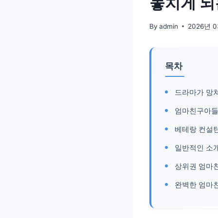
놓치게 되
By
admin
2026년 
목차
드라마가 망
엄마친구아들 
베테랑 컨설
일반적인 소
상위권 엄마
완벽한 엄마