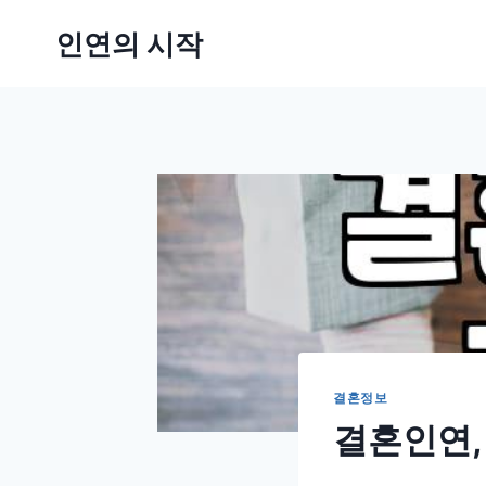
Skip
인연의 시작
to
content
결혼정보
결혼인연,