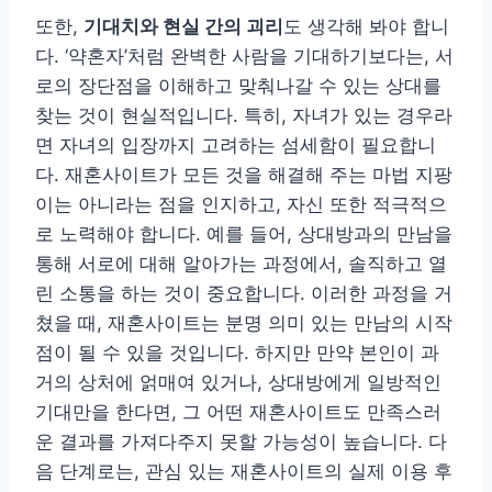
또한,
기대치와 현실 간의 괴리
도 생각해 봐야 합니
다. ‘약혼자’처럼 완벽한 사람을 기대하기보다는, 서
로의 장단점을 이해하고 맞춰나갈 수 있는 상대를
찾는 것이 현실적입니다. 특히, 자녀가 있는 경우라
면 자녀의 입장까지 고려하는 섬세함이 필요합니
다. 재혼사이트가 모든 것을 해결해 주는 마법 지팡
이는 아니라는 점을 인지하고, 자신 또한 적극적으
로 노력해야 합니다. 예를 들어, 상대방과의 만남을
통해 서로에 대해 알아가는 과정에서, 솔직하고 열
린 소통을 하는 것이 중요합니다. 이러한 과정을 거
쳤을 때, 재혼사이트는 분명 의미 있는 만남의 시작
점이 될 수 있을 것입니다. 하지만 만약 본인이 과
거의 상처에 얽매여 있거나, 상대방에게 일방적인
기대만을 한다면, 그 어떤 재혼사이트도 만족스러
운 결과를 가져다주지 못할 가능성이 높습니다. 다
음 단계로는, 관심 있는 재혼사이트의 실제 이용 후