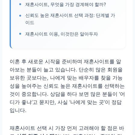
재혼사이트, 무엇을 가장 경계해야 할까?
신뢰도 높은 재혼사이트 선택 과정: 단계별 가
이드
재혼사이트 이용, 이것만은 알아두자
이혼 후 새로운 시작을 준비하며 재혼사이트를 알
아보는 분들이 늘고 있습니다. 단순히 많은 회원을
보유한 곳보다는, 나에게 맞는 배우자를 찾을 가능
성을 높여주는 신뢰도 높은 재혼사이트를 선택하는
것이 중요합니다. 상담을 하다 보면 많은 분들이 ‘어
디가 좋냐’고 묻지만, 사실 ‘나에게 맞는 곳’이 정답
입니다.
재혼사이트 선택 시 가장 먼저 고려해야 할 점은 바