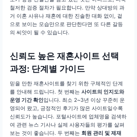
철저한 검증 절차가 필요합니다. 만약 상대방의 과
거 이혼 사유나 재혼에 대한 진솔한 대화 없이, 겉
으로 보이는 모습만으로 판단한다면 또 다른 갈등
의 씨앗이 될 수 있습니다.
신뢰도 높은 재혼사이트 선택
과정: 단계별 가이드
믿을 만한 재혼사이트를 찾기 위한 구체적인 단계
를 안내해 드립니다. 첫 번째는
사이트의 인지도와
운영 기간 확인
입니다. 최소 2~3년 이상 꾸준히 운
영되어 왔고, 긍정적인 후기가 많은 사이트일수록
신뢰도가 높습니다. 포털사이트에 업체명을 검색하
여 관련 뉴스 기사나 실제 사용자들의 평가를 살펴
보는 것이 좋습니다. 두 번째는
회원 관리 및 제재