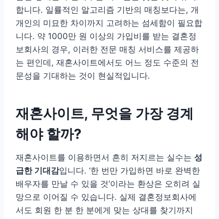
합니다. 일률적인 알고리즘 기반의 매칭보다는, 개
개인의 미묘한 차이까지 고려하는 섬세함이 필요합
니다. 약 1000만 원 이상의 가입비를 받는 결혼정
보회사의 경우, 이러한 전문 매칭 서비스를 제공하
는 편인데, 재혼사이트에서도 어느 정도 수준의 전
문성을 기대하는 것이 현실적입니다.
재혼사이트, 무엇을 가장 경계
해야 할까?
재혼사이트를 이용하면서 흔히 저지르는 실수는
성
급한 기대감
입니다. ‘한 번만 가입하면 바로 완벽한
배우자를 만날 수 있을 것’이라는 환상은 오히려 실
망으로 이어질 수 있습니다. 실제 결혼정보회사에
서도 회원 한 분 한 분에게 맞는 상대를 찾기까지