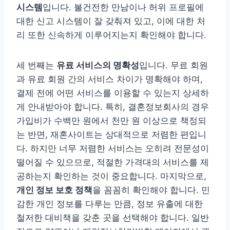
시스템
입니다. 불건전한 만남이나 허위 프로필에
대한 신고 시스템이 잘 갖춰져 있고, 이에 대한 처
리 또한 신속하게 이루어지는지 확인해야 합니다.
세 번째는
유료 서비스의 명확성
입니다. 무료 회원
과 유료 회원 간의 서비스 차이가 명확해야 하며,
결제 전에 어떤 서비스를 이용할 수 있는지 상세하
게 안내받아야 합니다. 특히, 결혼정보회사의 경우
가입비가 수백만 원에서 천만 원 이상으로 책정되
는 반면, 재혼사이트는 상대적으로 저렴한 편입니
다. 하지만 너무 저렴한 서비스는 오히려 전문성이
떨어질 수 있으므로, 적절한 가격대의 서비스를 제
공하는지 확인하는 것이 중요합니다. 마지막으로,
개인 정보 보호 정책
을 꼼꼼히 확인해야 합니다. 민
감한 개인 정보를 다루는 만큼, 정보 유출에 대한
철저한 대비책을 갖춘 곳을 선택해야 합니다. 일반