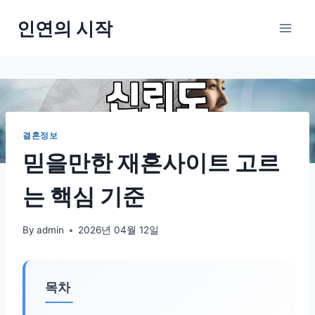
Skip
인연의 시작
to
content
결혼정보
믿을만한 재혼사이트 고르
는 핵심 기준
By
admin
2026년 04월 12일
목차