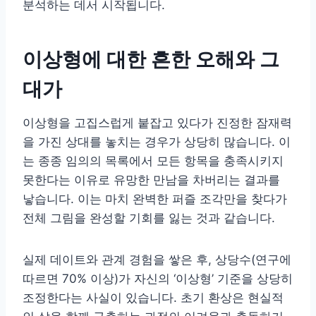
분석하는 데서 시작됩니다.
이상형에 대한 흔한 오해와 그
대가
이상형을 고집스럽게 붙잡고 있다가 진정한 잠재력
을 가진 상대를 놓치는 경우가 상당히 많습니다. 이
는 종종 임의의 목록에서 모든 항목을 충족시키지
못한다는 이유로 유망한 만남을 차버리는 결과를
낳습니다. 이는 마치 완벽한 퍼즐 조각만을 찾다가
전체 그림을 완성할 기회를 잃는 것과 같습니다.
실제 데이트와 관계 경험을 쌓은 후, 상당수(연구에
따르면 70% 이상)가 자신의 ‘이상형’ 기준을 상당히
조정한다는 사실이 있습니다. 초기 환상은 현실적