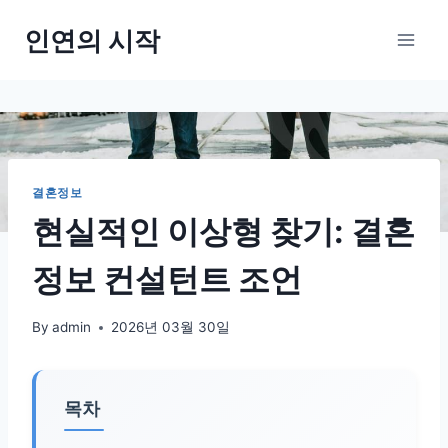
Skip
인연의 시작
to
content
결혼정보
현실적인 이상형 찾기: 결혼
정보 컨설턴트 조언
By
admin
2026년 03월 30일
목차