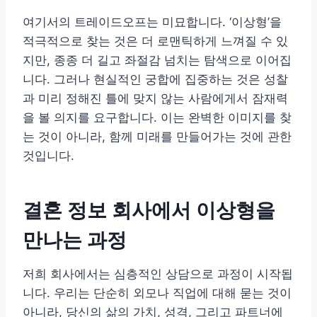
여기서의 트레이드오프는 미묘합니다. ‘이상형’을
적극적으로 찾는 것은 더 로맨틱하게 느껴질 수 있
지만, 종종 더 길고 좌절감 넘치는 탐색으로 이어집
니다. 그러나 현실적인 궁합에 집중하는 것은 성찰
과 미리 정해진 틀에 맞지 않는 사람에게서 잠재력
을 볼 의지를 요구합니다. 이는 완벽한 이미지를 찾
는 것이 아니라, 함께 미래를 만들어가는 것에 관한
것입니다.
결혼 정보 회사에서 이상형을
만나는 과정
저희 회사에서는 심층적인 상담으로 과정이 시작됩
니다. 우리는 단순히 외모나 직업에 대해 묻는 것이
아니라, 당신의 삶의 가치, 성격, 그리고 파트너에