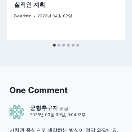
실적인 계획
By
admin
2026년 04월 02일
One Comment
균형추구자
댓글:
2026년 03월 30일, 9:04 오후
가치관 중심으로 생각하는 방식이 정말 와닿네요.