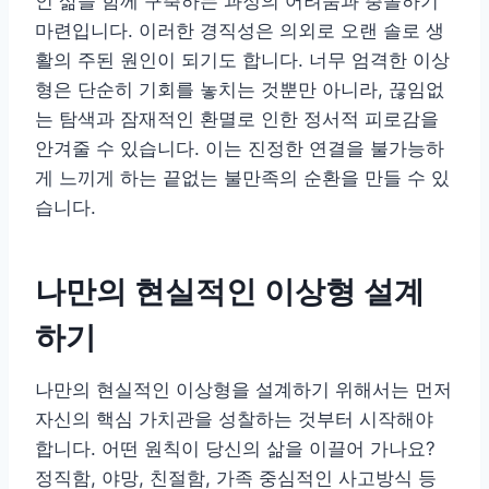
인 삶을 함께 구축하는 과정의 어려움과 충돌하기
마련입니다. 이러한 경직성은 의외로 오랜 솔로 생
활의 주된 원인이 되기도 합니다. 너무 엄격한 이상
형은 단순히 기회를 놓치는 것뿐만 아니라, 끊임없
는 탐색과 잠재적인 환멸로 인한 정서적 피로감을
안겨줄 수 있습니다. 이는 진정한 연결을 불가능하
게 느끼게 하는 끝없는 불만족의 순환을 만들 수 있
습니다.
나만의 현실적인 이상형 설계
하기
나만의 현실적인 이상형을 설계하기 위해서는 먼저
자신의 핵심 가치관을 성찰하는 것부터 시작해야
합니다. 어떤 원칙이 당신의 삶을 이끌어 가나요?
정직함, 야망, 친절함, 가족 중심적인 사고방식 등