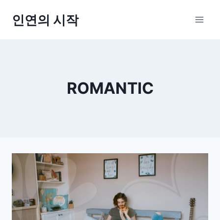
Skip
인연의 시작
to
content
ROMANTIC