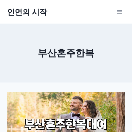
Skip
인연의 시작
to
content
부산혼주한복