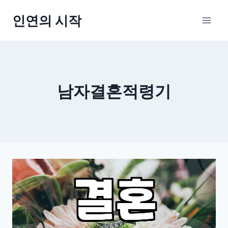
Skip
인연의 시작
to
content
남자결혼적령기