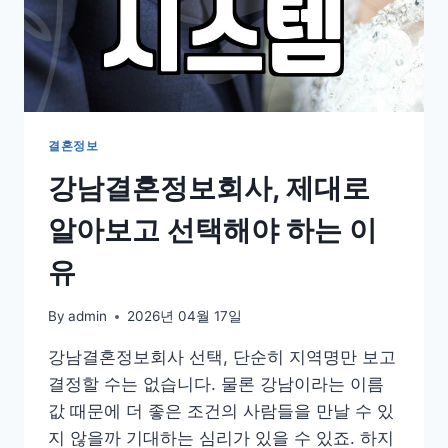
드
시
확
인
해
야
할
결혼정보
실
강남결혼정보회사, 제대로
질
적
알아보고 선택해야 하는 이
인
검
유
증
기
준
By
admin
2026년 04월 17일
강남결혼정보회사 선택, 단순히 지역명만 보고
결정할 수는 없습니다. 물론 강남이라는 이름
값 때문에 더 좋은 조건의 사람들을 만날 수 있
지 않을까 기대하는 심리가 있을 수 있죠. 하지