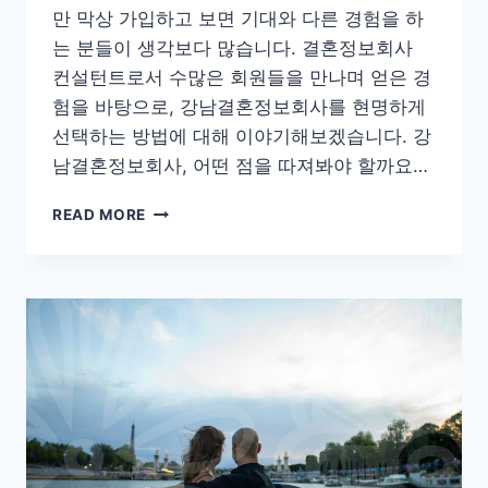
만 막상 가입하고 보면 기대와 다른 경험을 하
는 분들이 생각보다 많습니다. 결혼정보회사
컨설턴트로서 수많은 회원들을 만나며 얻은 경
험을 바탕으로, 강남결혼정보회사를 현명하게
선택하는 방법에 대해 이야기해보겠습니다. 강
남결혼정보회사, 어떤 점을 따져봐야 할까요…
강
READ MORE
남
결
혼
정
보
회
사,
제
대
로
알
아