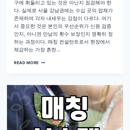
구에 휘둘리고 있는 것은 아닌지 점검해야 한
다. 실제로 서울 강남권에는 수십 곳의 업체가
존재하며 각자 내세우는 강점이 다르다. 여기
서 중요한 것은 본인의 우선순위가 신원 검증
인지, 아니면 만남의 횟수 보장인지 명확히 정
하는 과정이다. 매칭 컨설턴트로서 현장에서
체감하는 가장 흔한…
강
READ MORE
남
결
혼
정
보
회
사
선
택
전
반